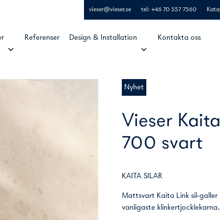
vieser@vieser.se
tel: +46 70 557 7560
Kata
er
Referenser
Design & Installation
Kontakta oss
Nyhet
Vieser Kaita
700 svart
KAITA SILAR
Mattsvart Kaita Link sil-galler i
vanligaste klinkertjocklekarna.