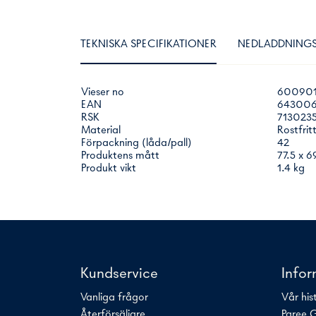
TEKNISKA SPECIFIKATIONER
NEDLADDNINGS
Vieser no
60090
EAN
643006
RSK
713023
Material
Rostfrit
Förpackning (låda/pall)
42
Produktens mått
77.5 x 
Produkt vikt
1.4 kg
Kundservice
Info
Vanliga frågor
Vår his
Återförsäljare
Paree 