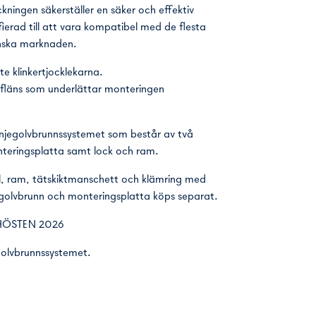
kningen säkerställer en säker och effektiv
ierad till att vara kompatibel med de flesta
enska marknaden.
te klinkertjocklekarna.
tsfläns som underlättar monteringen
linjegolvbrunnssystemet som består av två
teringsplatta samt lock och ram.
il, ram, tätskiktmanschett och klämring med
 golvbrunn och monteringsplatta köps separat.
HÖSTEN 2026
egolvbrunnssystemet.