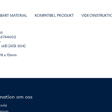
BART MATERIAL
KOMPATIBEL PRODUKT
VIDEOINSTRUKTI
16
6744602
5
t stål (AISI 304)
698 x 15mm
rmation om oss
toria
Group