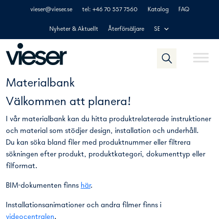
Skip
vieser@vieser.se
tel: +46 70 557 7560
Katalog
FAQ
to
content
Nyheter & Aktuellt
Återförsäljare
SE
Materialbank
Välkommen att planera!
I vår materialbank kan du hitta produktrelaterade instruktioner
och material som stödjer design, installation och underhåll.
Du kan söka bland filer med produktnummer eller filtrera
sökningen efter produkt, produktkategori, dokumenttyp eller
filformat.
BIM-dokumenten finns
här
.
Installationsanimationer och andra filmer finns i
videocentralen
.