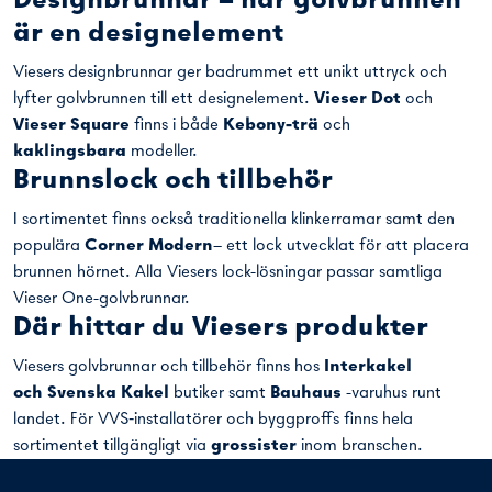
rengöringsvänligt vattenlås. De är dessutom kompatibla med
Viesers
förhöjningsringar
,
distansring
,
brunnsmanschetter
och
rister
.
Linjegolvbrunnar – flexibla
lösningar som även kallas
väggnära golvbrunnar
Vieser Line är en serie linjegolvbrunnar som ofta kallas
väggnära golvbrunnar
– men till skillnad från många
liknande produkter kan de placeras
vid väggen
,
några
centimeter från väggen
eller
helt fritt på golvet
. Denna
flexibilitet gör dem enkla att anpassa till både små och stora
badrum.
Ett Vieser Line-system består av:
Lock
Ränna
En Vieser One-golvbrunn vald efter byggnadens
konstruktion