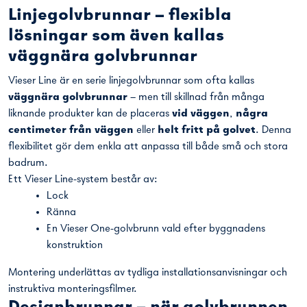
utbudet ingår
Vieser One-golvbrunnar
,
linjelösningar
,
designbrunnar
,
tillbehör
samt
Lauha-
badrumsinredning
.
Vieser One – typgodkända
golvbrunnar för alla badrum
De typgodkända Vieser One-golvbrunnarna finns i flera
utföranden för olika installationsbehov:
Horisontala golvbrunnar
–
t.ex.
Vieser One
horisontell golvbrunn DN75 med stödben
Vertikala golvbrunnar
–
t.ex.
Vieser One vertikal
golvbrunn DN75
Extra låg golvbrunn
med en total höjd på endast
69 mm
Vieser One golvbrunnar passar ihop med Viesers
väggnäralösning Line, hörnlösning Corner,
designbrunnar och alla klinkerramar.
Samtliga golvbrunnar är utrustade med ett lätt avtagbart och