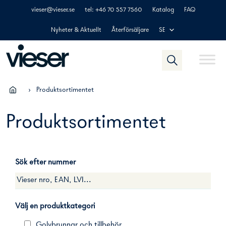
Skip
vieser@vieser.se
tel: +46 70 557 7560
Katalog
FAQ
to
content
Nyheter & Aktuellt
Återförsäljare
SE
›
Produktsortimentet
Produktsortimentet
Sök efter nummer
Välj en produktkategori
Golvbrunnar och tillbehör