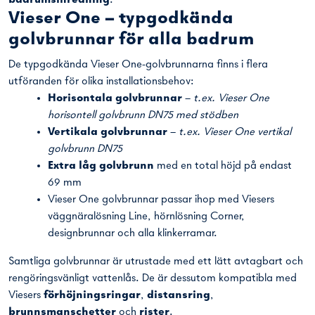
RSK: 7130244
EAN: 6430066744695
NY
Vieser Kaita Link sil och ram 1200 svart
RSK: 7130247
EAN: 6430066744725
Viesers produktsortiment – golvbrunnar,
linjeavlopp, designbrunnar och
badrumsprodukter
Vieser erbjuder ett omfattande sortiment av golvbrunnar och
badrumsprodukter som utvecklats och tillverkats i Finland. I