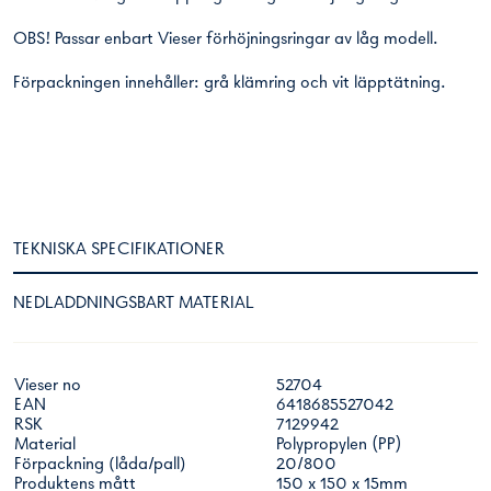
OBS! Passar enbart Vieser förhöjningsringar av låg modell.
Förpackningen innehåller: grå klämring och vit läpptätning.
TEKNISKA SPECIFIKATIONER
NEDLADDNINGSBART MATERIAL
Vieser no
52704
EAN
6418685527042
RSK
7129942
Material
Polypropylen (PP)
Förpackning (låda/pall)
20/800
Produktens mått
150 x 150 x 15mm