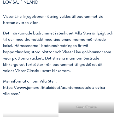
LOVISA, FINLAND
Vieser Line
linjegolvbrunnlösning valdes till badrummet vid
bastun av sten villan.
Det mörktonade badrummet i stenhuset Villa Sten är lyxigt och
till och med dramatiskt med sina bruna marmormönstrade
kakel. Hörnstenarna i badrumsinredningen är två
kopparduschar, stora plattor och Vieser Line golvbrunnar som
visar plattorna vackert. Det stilrena marmormönstrade
klinkergolvet fortsätter från badrummet till grovköket dit
valdes V
ieser Classic+ svart klinkerram
.
Mer information om Villa Sten:
https://www.jamera.fi/taloideat/asuntomessutalot/loviisa-
villa-sten/
Vieser Classic+