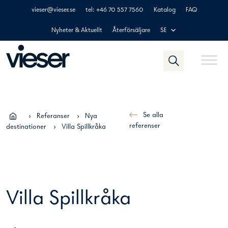
Skip
vieser@vieser.se
tel: +46 70 557 7560
Katalog
FAQ
to
content
Nyheter & Aktuellt
Återförsäljare
SE
Se alla
›
Referanser
›
Nya
referenser
destinationer
›
Villa Spillkråka
Previous
Next
Villa Spillkråka