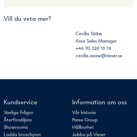
Vill du veta mer?
Cecilia Sääw
Area Sales Manager
+46 70 326 13 76
cecilia.saaw@vieser.se
Kundservice
Information om oss
Vanliga frågor
Vår historia
Återförsäljare
Paree Group
Showrooms
Hållbarhet
Ladda broschyren
Jobba på Vieser