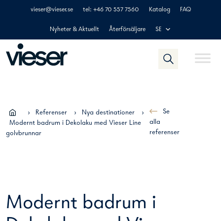
Skip
vieser@vieser.se
tel: +46 70 557 7560
Katalog
FAQ
to
content
Nyheter & Aktuellt
Återförsäljare
SE
Se
›
Referenser
›
Nya destinationer
›
alla
Modernt badrum i Dekolaku med Vieser Line
referenser
golvbrunnar
Previous
Next
Modernt badrum i