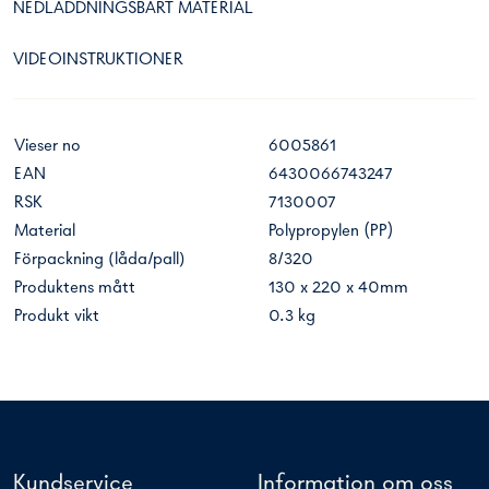
NEDLADDNINGSBART MATERIAL
VIDEOINSTRUKTIONER
Vieser no
6005861
EAN
6430066743247
RSK
7130007
Material
Polypropylen (PP)
Förpackning (låda/pall)
8/320
Produktens mått
130 x 220 x 40mm
Produkt vikt
0.3 kg
Kundservice
Information om oss