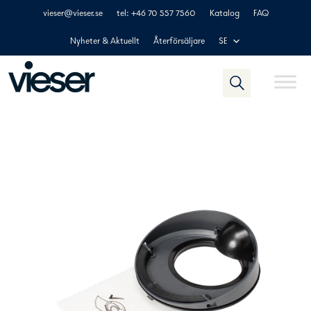
Skip
vieser@vieser.se
tel: +46 70 557 7560
Katalog
FAQ
to
content
Nyheter & Aktuellt
Återförsäljare
SE