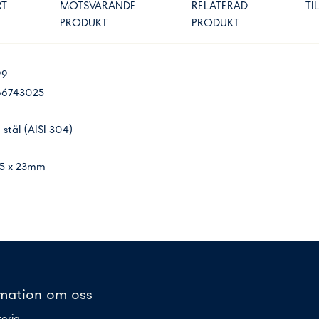
RT
MOTSVARANDE
RELATERAD
TI
PRODUKT
PRODUKT
99
6743025
t stål (AISI 304)
95 x 23mm
rmation om oss
toria