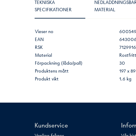
TEKNISKA
NEDLADDNINGSBA
SPECIFIKATIONER
MATERIAL
Vieser no
60054
EAN
643006
RSK
7129916
Material
Rostfrit
Förpackning (låda/pall)
30
Produktens mått
197 x 8
Produkt vikt
1.6 kg
Kundservice
Info
Vanliga frågor
Vår his