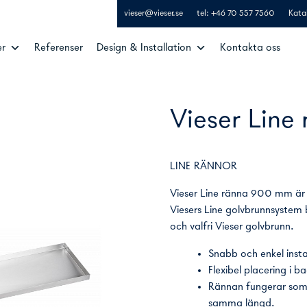
vieser@vieser.se
tel: +46 70 557 7560
Kata
er
Referenser
Design & Installation
Kontakta oss
Vieser Line
LINE RÄNNOR
Vieser Line ränna 900 mm är e
Viesers Line golvbrunnsystem b
och valfri Vieser golvbrunn.
Snabb och enkel insta
Flexibel placering i 
Rännan fungerar som ra
samma längd.