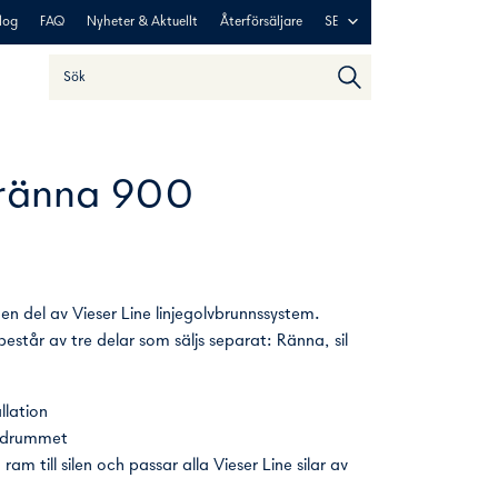
log
FAQ
Nyheter & Aktuellt
Återförsäljare
SE
Sök
När automatisk komplettering av resultat är tillgängliga an
 ränna 900
n del av Vieser Line linjegolvbrunnssystem.
estår av tre delar som säljs separat: Ränna, sil
llation
badrummet
m till silen och passar alla Vieser Line silar av