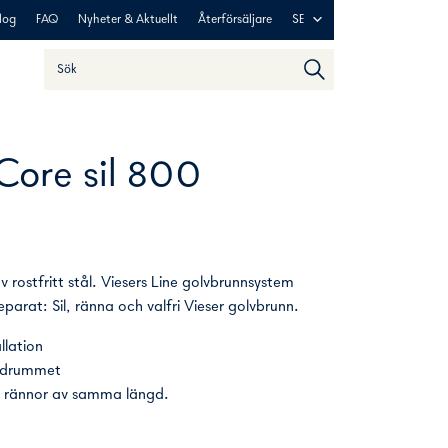
log
FAQ
Nyheter & Aktuellt
Återförsäljare
SE
Sök
När automatisk komplettering av resultat är tillgängliga an
 Core sil 800
 rostfritt stål. Viesers Line golvbrunnsystem
eparat: Sil, ränna och valfri Vieser golvbrunn.
llation
badrummet
ne rännor av samma längd.