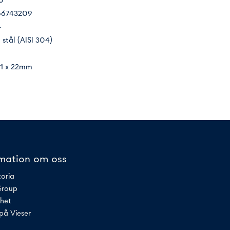
5
6743209
4
t stål (AISI 304)
81 x 22mm
rmation om oss
toria
Group
rhet
på Vieser