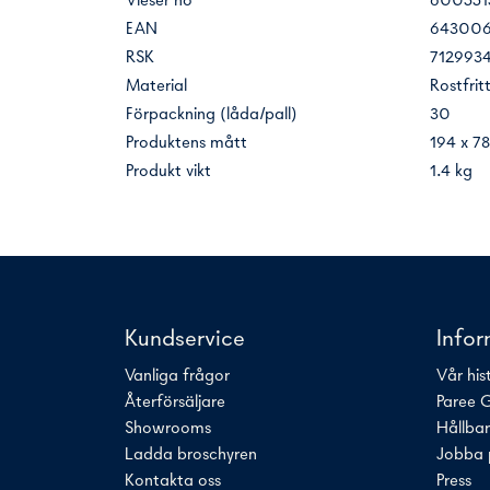
Vieser no
600551
EAN
643006
RSK
712993
Material
Rostfrit
Förpackning (låda/pall)
30
Produktens mått
194 x 7
Produkt vikt
1.4 kg
Kundservice
Info
Vanliga frågor
Vår his
Återförsäljare
Paree 
Showrooms
Hållba
Ladda broschyren
Jobba 
Kontakta oss
Press