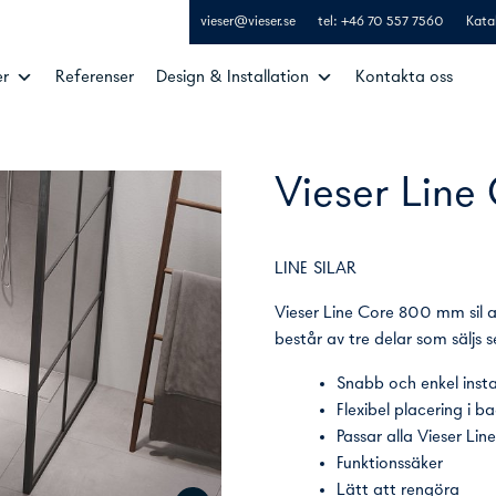
vieser@vieser.se
tel: +46 70 557 7560
Kata
er
Referenser
Design & Installation
Kontakta oss
Vieser Line
LINE SILAR
Vieser Line Core 800 mm sil av
består av tre delar som säljs s
Snabb och enkel insta
Flexibel placering i 
Passar alla Vieser Li
Funktionssäker
Lätt att rengöra