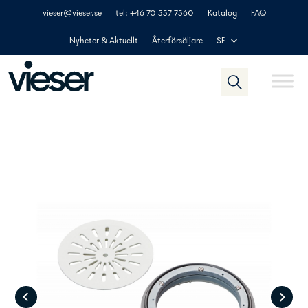
Skip
vieser@vieser.se
tel: +46 70 557 7560
Katalog
FAQ
to
content
Nyheter & Aktuellt
Återförsäljare
SE