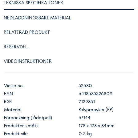
TEKNISKA SPECIFIKATIONER
NEDLADDNINGSBART MATERIAL
RELATERAD PRODUKT
RESERVDEL
VIDEOINSTRUKTIONER
Vieser no
52680
EAN
6418685526809
RSK
7129851
Material
Polypropylen (PP)
Förpackning (låda/pall)
6/144
Produktens mått
178 x 178 x 34mm
Produkt vikt
0.5 kg