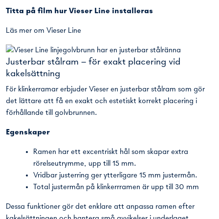
Titta på film hur
Vieser Line installeras
Läs mer om Vieser Line
Justerbar stålram – för exakt placering vid
kakelsättning
För klinkerramar erbjuder Vieser en justerbar stålram som gör
det lättare att få en exakt och estetiskt korrekt placering i
förhållande till golvbrunnen.
Egenskaper
Ramen har ett excentriskt hål som skapar extra
rörelseutrymme, upp till 15 mm.
Vridbar justerring ger ytterligare 15 mm justermån.
Total justermån på klinkerrramen är upp till 30 mm
Dessa funktioner gör det enklare att anpassa ramen efter
kakelsättningen och hantera små avvikelser i underlaget.