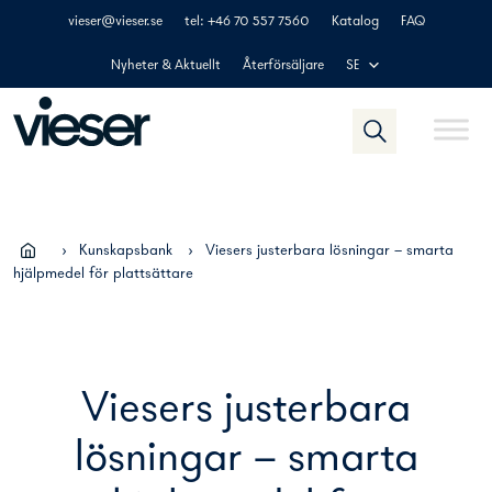
Skip
vieser@vieser.se
tel: +46 70 557 7560
Katalog
FAQ
to
content
Nyheter & Aktuellt
Återförsäljare
SE
›
Kunskapsbank
›
Viesers justerbara lösningar – smarta
hjälpmedel för plattsättare
Viesers justerbara
lösningar – smarta