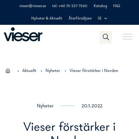
Skip
vieser@vieser.se
tel: +46 70 557 7560
Katalog
FAQ
to
content
Nyheter & Aktuellt
Återförsäljare
SE
›
Aktuellt
›
Nyheter
›
Vieser förstärker i Norden
Nyheter
20.1.2022
Vieser förstärker i