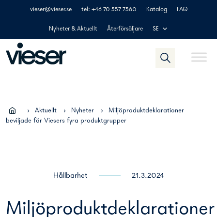
Skip
vieser@vieser.se
tel: +46 70 557 7560
Katalog
FAQ
to
content
Nyheter & Aktuellt
Återförsäljare
SE
›
Aktuellt
›
Nyheter
›
Miljöproduktdeklarationer
beviljade för Viesers fyra produktgrupper
Hållbarhet
21.3.2024
Miljöproduktdeklarationer