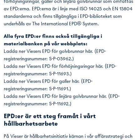
förhöjningsringar, galler och linjära golvbrunnar som omfattas
av EPD:erna. EPD:erna är i linje med ISO 14025 och EN 15804
standarderna och finns tillgängliga i EPD-biblioteket som
underhålls av The International EPD® System.
Alla fyra EPD:er finns också tillgängliga i
materialbanken på vår webbplats:
Ladda ner Viesers EPD för golvbrunnar
här
. (EPD-
registreringsnummer: S-P-05962.)
Ladda ner Viesers EPD för förhöjningsringar
här
. (EPD-
registreringsnummer: S-P-11693.)
Ladda ner Viesers EPD för galler
här
. (EPD-
registreringsnummer: S-P-11691.)
Ladda ner Viesers EPD för linjära golvbrunnar
här
. (EPD-
registreringsnummer: S-P-11692.)
EPD:er är ett steg framåt i vårt
hållbarhetsarbete
På Vieser är hållbarhetsinitiativ kärnan i vår affärsstrategi och