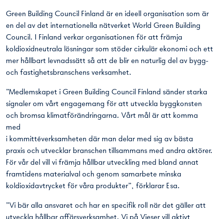
Green Building Council Finland är en ideell organisation som är
en del av det internationella nätverket World Green Building
Council. I Finland verkar organisationen för att främja
koldioxidneutrala lösningar som stöder cirkulär ekonomi och ett
mer hållbart levnadssätt så att de blir en naturlig del av bygg-
och fastighetsbranschens verksamhet.
”Medlemskapet i Green Building Council Finland sänder starka
signaler om vårt engagemang för att utveckla byggkonsten
och bromsa klimatförändringarna. Vårt mål är att komma
med
i kommittéverksamheten där man delar med sig av bästa
praxis och utvecklar branschen tillsammans med andra aktörer.
För vår del vill vi främja hållbar utveckling med bland annat
framtidens materialval och genom samarbete minska
koldioxidavtrycket för våra produkter”, förklarar Esa.
”Vi bär alla ansvaret och har en specifik roll när det gäller att
utveckla hållbar affärsverksamhet. Vi på Vieser vill aktivt