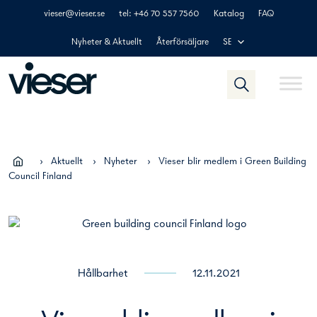
Skip
vieser@vieser.se
tel: +46 70 557 7560
Katalog
FAQ
to
content
Nyheter & Aktuellt
Återförsäljare
SE
›
Aktuellt
›
Nyheter
›
Vieser blir medlem i Green Building
Council Finland
Hållbarhet
12.11.2021