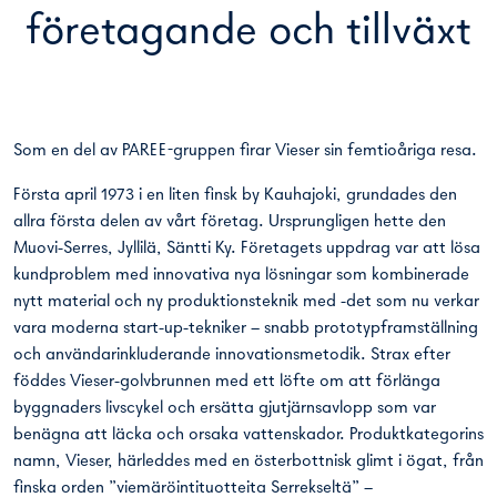
företagande och tillväxt
Som en del av PAREE-gruppen firar Vieser sin femtioåriga resa.
Första april 1973 i en liten finsk by Kauhajoki, grundades den
allra första delen av vårt företag. Ursprungligen hette den
Muovi-Serres, Jyllilä, Säntti Ky. Företagets uppdrag var att lösa
kundproblem med innovativa nya lösningar som kombinerade
nytt material och ny produktionsteknik med -det som nu verkar
vara moderna start-up-tekniker – snabb prototypframställning
och användarinkluderande innovationsmetodik. Strax efter
föddes Vieser-golvbrunnen med ett löfte om att förlänga
byggnaders livscykel och ersätta gjutjärnsavlopp som var
benägna att läcka och orsaka vattenskador. Produktkategorins
namn, Vieser, härleddes med en österbottnisk glimt i ögat, från
finska orden ”viemäröintituotteita Serrekseltä” –