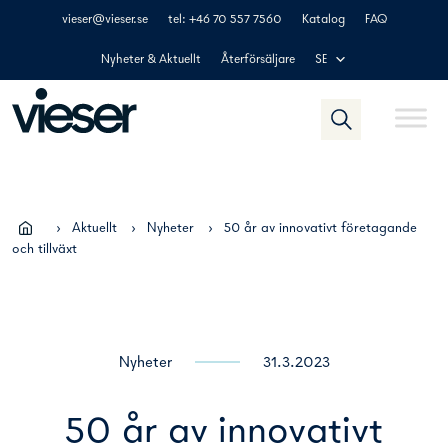
Skip
vieser@vieser.se
tel: +46 70 557 7560
Katalog
FAQ
to
content
Nyheter & Aktuellt
Återförsäljare
SE
›
Aktuellt
›
Nyheter
›
50 år av innovativt företagande
och tillväxt
Nyheter
31.3.2023
50 år av innovativt