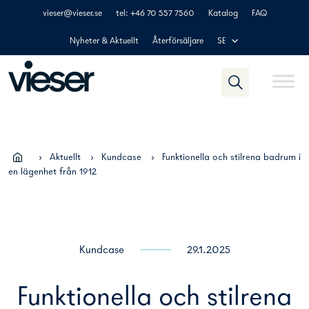
Skip
vieser@vieser.se
tel: +46 70 557 7560
Katalog
FAQ
to
content
Nyheter & Aktuellt
Återförsäljare
SE
›
Aktuellt
›
Kundcase
›
Funktionella och stilrena badrum i
en lägenhet från 1912
Kundcase
29.1.2025
Funktionella och stilrena