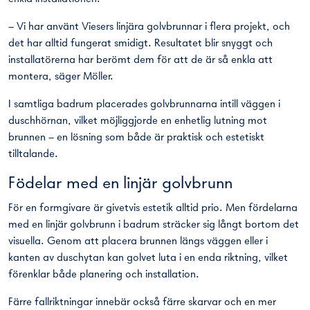
– Vi har använt Viesers linjära golvbrunnar i flera projekt, och
det har alltid fungerat smidigt. Resultatet blir snyggt och
installatörerna har berömt dem för att de är så enkla att
montera, säger Möller.
I samtliga badrum placerades golvbrunnarna intill väggen i
duschhörnan, vilket möjliggjorde en enhetlig lutning mot
brunnen – en lösning som både är praktisk och estetiskt
tilltalande.
Födelar med en linjär golvbrunn
För en formgivare är givetvis estetik alltid prio. Men fördelarna
med en linjär golvbrunn i badrum sträcker sig långt bortom det
visuella. Genom att placera brunnen längs väggen eller i
kanten av duschytan kan golvet luta i en enda riktning, vilket
förenklar både planering och installation.
Färre fallriktningar innebär också färre skarvar och en mer