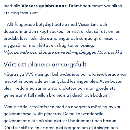
med alla
Viesers golvbrunnar
. Drömbadrummet var alltså
ett steg från klart.
– Allt fungerade betydligt bättre med Vieser Line och
dessutom är den riktigt vacker. För visst är det så, att om en
produkt löser tekniska utmaningar och samtidigt är visuellt
snygg så har man hittat en riktig kanonlösning.
Vilja, boende och skapare av inredningsbloggen Muotoseikka
Värt att planera omsorgsfullt
Några nya VVS-ritningar behövdes inte och alla involverade var
mycket imponerade av hur lyckad lösningen blev. Även bastun
blev inredd med samma stora plattor och man gjorde ett
gemensamt fall mellan brunnarna i dusch och badrum.
Man inledde installationen med en noggrann mätning av var
golvbrunnarna skulle placeras. Dessa konventionella
golvbrunnar gjöts på sina platser i badrummet och bastun.
Därefter skötte en erfaren plattläggare om gjutningen och