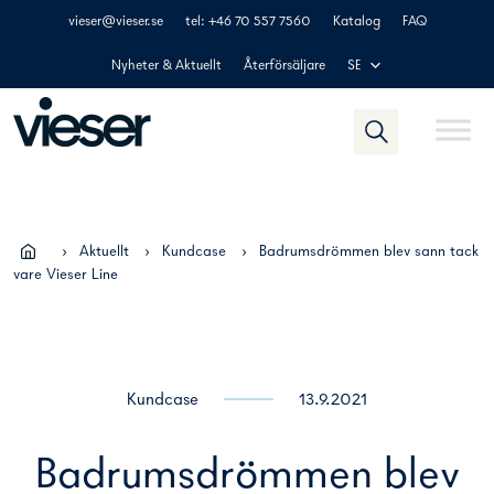
Skip
vieser@vieser.se
tel: +46 70 557 7560
Katalog
FAQ
to
content
Nyheter & Aktuellt
Återförsäljare
SE
›
Aktuellt
›
Kundcase
›
Badrumsdrömmen blev sann tack
vare Vieser Line
Kundcase
13.9.2021
Badrumsdrömmen blev