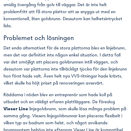
smidig övergång från golv till väggar. Det är inte helt
problemfritt att få stora plattor att se snygga ut med en
konventionell, liten golvbrunn. Dessutom kan helhetsintrycket
lida.
Problemet och lösningen
Det enda alternativet för de stora plattorna blev en linjebrunn,
men det var definitivt inte någon enkel situation. I detta fall
var det omöjligt att placera golvbrunnen intill väggen, och
dessutom var plattorna inte tillräckligt tjocka för den linjebrunn
hon först hade valt. Även helt nya VVS-ritningar hade krävts,
vilket skulle ha höjt priset på renoveringen avsevärt.
Räddarna i nöden blev en entreprenör som hade koll på
utbudet och en väldigt erfaren plattläggare. De föreslog
Vieser Line
linjegolvbrunn, som skulle lösa många problem på
samma gång. Viesers linjegolvbrunnar kan placeras flexibelt i
vilken typ av badrum som helst, och något avvikande
brunnssystem behövs inte eftersom Vieser Line är kompatibel