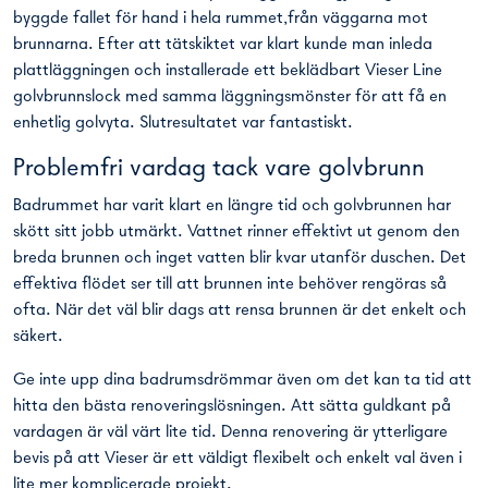
byggde fallet för hand i hela rummet,från väggarna mot
brunnarna. Efter att tätskiktet var klart kunde man inleda
plattläggningen och installerade ett beklädbart Vieser Line
golvbrunnslock med samma läggningsmönster för att få en
enhetlig golvyta. Slutresultatet var fantastiskt.
Problemfri vardag tack vare golvbrunn
Badrummet har varit klart en längre tid och golvbrunnen har
skött sitt jobb utmärkt. Vattnet rinner effektivt ut genom den
breda brunnen och inget vatten blir kvar utanför duschen. Det
effektiva flödet ser till att brunnen inte behöver rengöras så
ofta. När det väl blir dags att rensa brunnen är det enkelt och
säkert.
Ge inte upp dina badrumsdrömmar även om det kan ta tid att
hitta den bästa renoveringslösningen. Att sätta guldkant på
vardagen är väl värt lite tid. Denna renovering är ytterligare
bevis på att Vieser är ett väldigt flexibelt och enkelt val även i
lite mer komplicerade projekt.