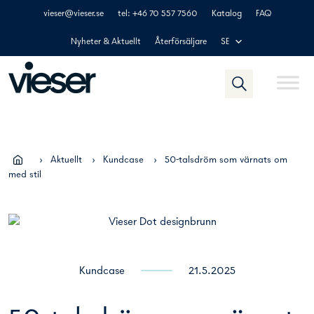
Skip
vieser@vieser.se
tel: +46 70 557 7560
Katalog
FAQ
to
content
Nyheter & Aktuellt
Återförsäljare
SE
›
Aktuellt
›
Kundcase
›
50-talsdröm som värnats om
med stil
Kundcase
21.5.2025