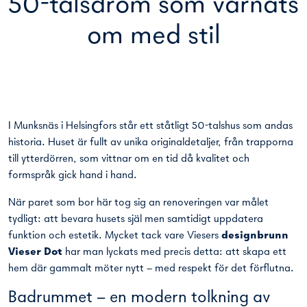
50-talsdröm som värnats
om med stil
I Munksnäs i Helsingfors står ett ståtligt 50-talshus som andas
historia. Huset är fullt av unika originaldetaljer, från trapporna
till ytterdörren, som vittnar om en tid då kvalitet och
formspråk gick hand i hand.
När paret som bor här tog sig an renoveringen var målet
tydligt: att bevara husets själ men samtidigt uppdatera
funktion och estetik. Mycket tack vare Viesers
designbrunn
Vieser Dot
har man lyckats med precis detta: att skapa ett
hem där gammalt möter nytt – med respekt för det förflutna.
Badrummet – en modern tolkning av