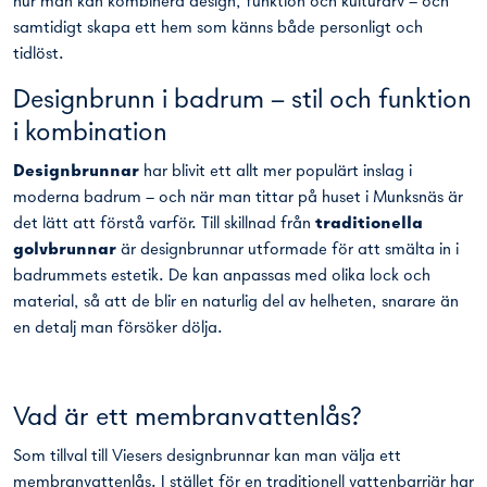
hur man kan kombinera design, funktion och kulturarv – och
samtidigt skapa ett hem som känns både personligt och
tidlöst.
Designbrunn i badrum – stil och funktion
i kombination
Designbrunnar
har blivit ett allt mer populärt inslag i
moderna badrum – och när man tittar på huset i Munksnäs är
det lätt att förstå varför. Till skillnad från
traditionella
golvbrunnar
är designbrunnar utformade för att smälta in i
badrummets estetik. De kan anpassas med olika lock och
material, så att de blir en naturlig del av helheten, snarare än
en detalj man försöker dölja.
Vad är ett membranvattenlås?
Som tillval till Viesers designbrunnar kan man välja ett
membranvattenlås. I stället för en traditionell vattenbarriär har