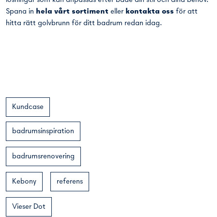
lösningar som kan anpassas efter både din stil och dina behov.
Spana in
hela vårt sortiment
eller
kontakta oss
för att
hitta rätt golvbrunn för ditt badrum redan idag.
Kundcase
badrumsinspiration
badrumsrenovering
Kebony
referens
Vieser Dot