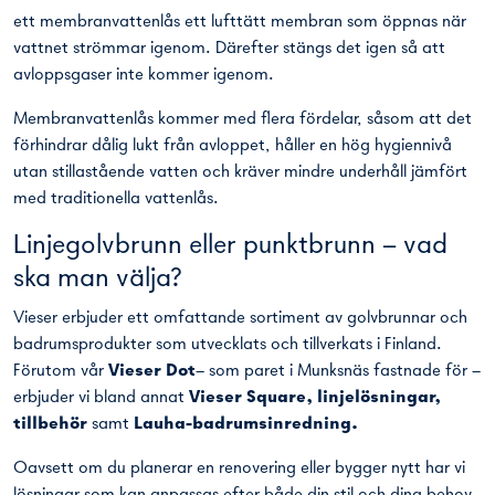
ett membranvattenlås ett lufttätt membran som öppnas när
vattnet strömmar igenom. Därefter stängs det igen så att
avloppsgaser inte kommer igenom.
Membranvattenlås kommer med flera fördelar, såsom att det
förhindrar dålig lukt från avloppet, håller en hög hygiennivå
utan stillastående vatten och kräver mindre underhåll jämfört
med traditionella vattenlås.
Linjegolvbrunn eller punktbrunn – vad
ska man välja?
Vieser erbjuder ett omfattande sortiment av golvbrunnar och
badrumsprodukter som utvecklats och tillverkats i Finland.
Förutom vår
Vieser Dot
– som paret i Munksnäs fastnade för –
erbjuder vi bland annat
Vieser Square
,
linjelösningar
,
tillbehör
samt
Lauha-badrumsinredning.
Oavsett om du planerar en renovering eller bygger nytt har vi