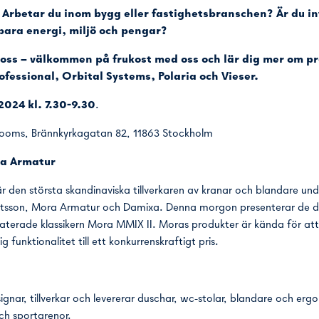
 Arbetar du inom bygg eller fastighetsbranschen? Är du in
para energi, miljö och pengar?
oss – välkommen på frukost med oss och lär dig mer om p
essional, Orbital Systems, Polaria och Vieser.
2024 kl. 7.30-9.30
.
ooms, Brännkyrkagatan 82, 11863 Stockholm
ra Armatur
 den största skandinaviska tillverkaren av kranar och blandare un
sson, Mora Armatur och Damixa. Denna morgon presenterar de de
erade klassikern Mora MMIX II. Moras produkter är kända för at
g funktionalitet till ett konkurrenskraftigt pris.
gnar, tillverkar och levererar duschar, wc-stolar, blandare och ergo
och sportarenor.