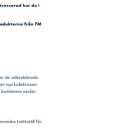
tresserad hur du i
rodukterna från FM
der de väletablerade
n nya kollektionen
t kombinera vacker
nomiska tvättställ för