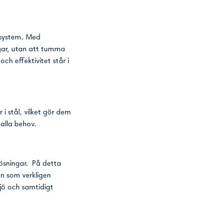
hsystem. Med
ngar, utan att tumma
ch effektivitet står i
i stål, vilket gör dem
alla behov.
ösningar. På detta
nn som verkligen
jö och samtidigt