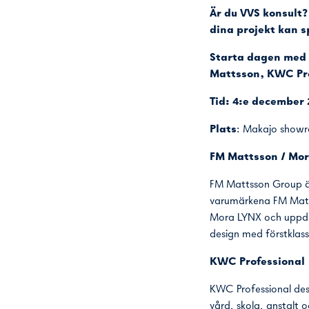
Är du VVS konsult?
dina projekt kan s
Starta dagen med 
Mattsson, KWC Prof
Tid: 4:e december 
Plats
: Makajo showr
FM Mattsson / Mo
FM Mattsson Group är
varumärkena FM Matt
Mora LYNX och uppdat
design med förstklassi
KWC Professional
KWC Professional desi
vård, skola, anstalt 