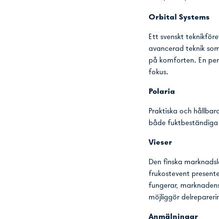
Orbital Systems
Ett svenskt teknikfö
avancerad teknik som
på komforten. En perf
fokus.
Polaria
Praktiska och hållbar
både fuktbeständiga o
Vieser
Den finska marknadsl
frukostevent presente
fungerar, marknadens
möjliggör delreparer
Anmälningar