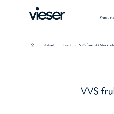
Skip
to
content
Produkt
›
Aktuellt
›
Event
›
VVS frukost i Stockho
VVS fru