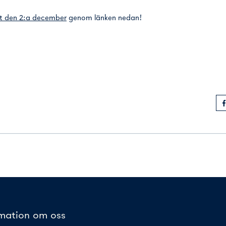
t den 2:a december
genom länken nedan!
rmation om oss