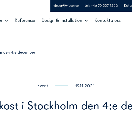
vieser@vieser.se
tel: +46 70 557 7560
Kata
er
Referenser
Design & Installation
Kontakta oss
lm den 4:e december
Event
19.11.2024
kost i Stockholm den 4:e 