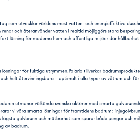
retag som utvecklar världens mest vatten- och energieffektiva dusc
 renar och återanvänder vatten i realtid möjliggörs stora bespari
ekt lösning för moderna hem och offentliga miljöer där hållbarhet o
a lösningar för fuktiga utrymmen.Polaria tillverkar badrumsprodukter 
ch helt återvinningsbara – optimalt i alla typer av våtrum och för 
edaren utmanar välkända svenska aktörer med smarta golvbrunnsl
rarar vi våra smarta lösningar för framtidens badrum: linjegolvbru
 lägsta golvbrunn och mätbarhet som sparar både pengar och mil
ing av badrum.